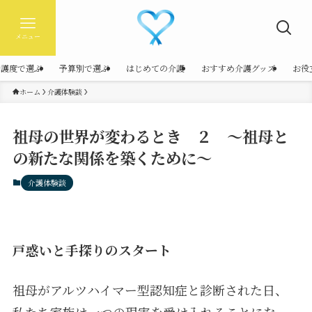
メニュー
介護度で選ぶ
予算別で選ぶ
はじめての介護
おすすめ介護グッズ
お役
ホーム
介護体験談
祖母の世界が変わるとき ２ ～祖母と
の新たな関係を築くために～
介護体験談
戸惑いと手探りのスタート
祖母がアルツハイマー型認知症と診断された日、