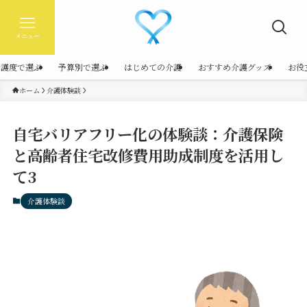
メニュー
介護度で選ぶ
予算別で選ぶ
はじめての介護
おすすめ介護グッズ
お役
ホーム
介護体験談
自宅バリアフリー化の体験談：介護保険
と高齢者住宅改修費用助成制度を活用し
て3
介護体験談