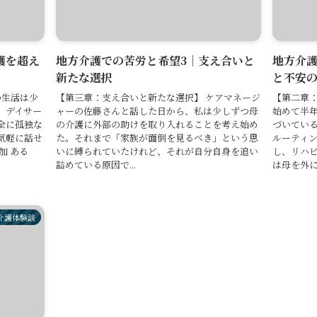
護を超え
地方介護での苦労と希望3｜支え合いと
地方介護
新たな選択
と不安
の生活は少
【第三章：支え合いと新たな選択】 ケアマネージ
【第二章：
。デイサー
ャーの佐藤さんと話した日から、私は少しずつ母
始めて半
全に孤独な
の介護に外部の助けを取り入れることを考え始め
づいてい
気軽に話せ
た。それまで「家族が面倒を見るべき」という思
ルーティ
加 ある
いに縛られていたけれど、それが自分自身を追い
し、リハ
詰めている原因で...
は母を外に連
介護体験談