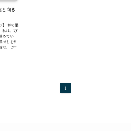
実と向き
り】 春の柔
。私は古び
眺めてい
気持ちを和
だ。 2年
1