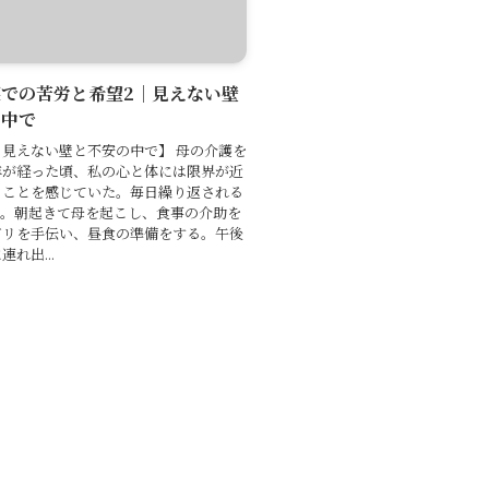
での苦労と希望2｜見えない壁
の中で
見えない壁と不安の中で】 母の介護を
年が経った頃、私の心と体には限界が近
ることを感じていた。毎日繰り返される
ン。朝起きて母を起こし、食事の介助を
ビリを手伝い、昼食の準備をする。午後
れ出...