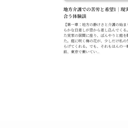
地方介護での苦労と希望1｜現
合う体験談
【第一章：地方の静けさと介護の始ま
らかな日差しが窓から差し込んでくる
た実家の居間に座り、ぼんやりと庭を
た。庭に咲く梅の花が、少しだけ私の
らげてくれる。でも、それもほんの一瞬
前、東京で働いてい...