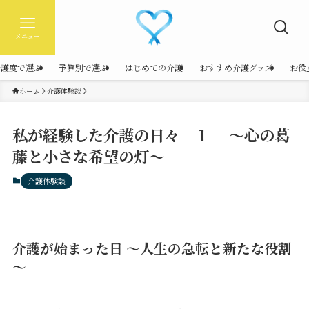
メニュー
介護度で選ぶ
予算別で選ぶ
はじめての介護
おすすめ介護グッズ
お役
ホーム
介護体験談
私が経験した介護の日々 １ 〜心の葛
藤と小さな希望の灯〜
介護体験談
介護が始まった日 ～人生の急転と新たな役割
～