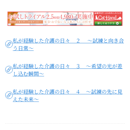
私が経験した介護の日々 ２ ～試練と向き合
う日常～
私が経験した介護の日々 ３ ～希望の光が差
し込む瞬間～
私が経験した介護の日々 ４ ～試練の先に見
えた未来～