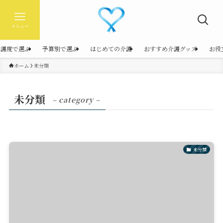
メニュー
介護度で選ぶ
予算別で選ぶ
はじめての介護
おすすめ介護グッズ
お役
ホーム
未分類
未分類
– category –
未分類