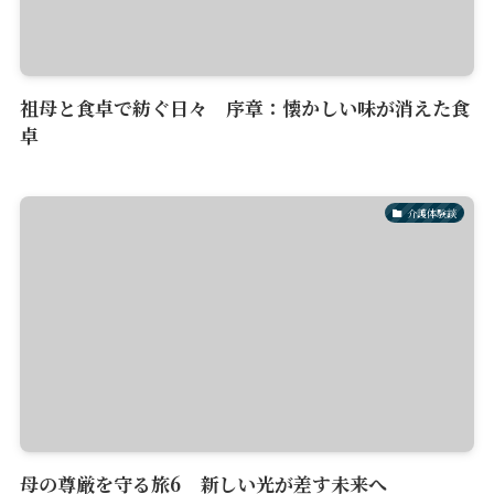
祖母と食卓で紡ぐ日々 序章：懐かしい味が消えた食
卓
介護体験談
母の尊厳を守る旅6 新しい光が差す未来へ