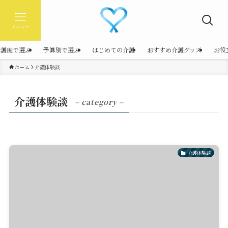
メニュー
介護度で選ぶ
予算別で選ぶ
はじめての介護
おすすめ介護グッズ
お役
ホーム
介護体験談
介護体験談
– category –
介護体験談